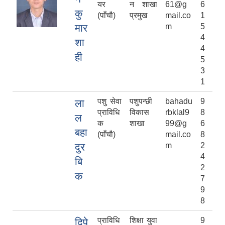
यर
न शाखा
61@g
6
कु
(पाँचौ)
प्रमुख
mail.co
1
मार
m
5
4
शा
4
ही
5
3
1
पशु सेवा
पशुपन्छी
bahadu
9
ला
प्राविधि
विकास
rbklal9
8
ल
क
शाखा
99@g
6
बहा
(पाँचौ)
mail.co
8
दुर
m
2
4
बि
2
क
7
9
8
प्राविधि
शिक्षा युवा
9
दिपे