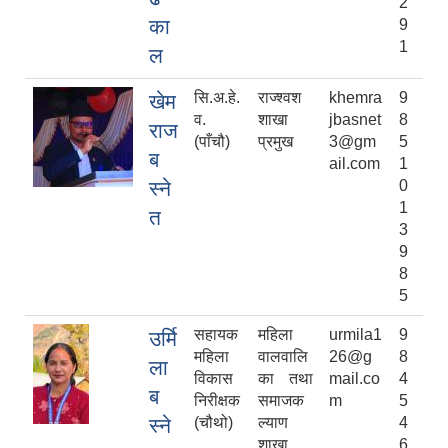
2
का
9
1
ल
सि.अ.हे.
राज्श्वश
khemra
9
खेम
व.
शाखा
jbasnet
8
राज
(पाँचौ)
प्रमुख
3@gm
5
ब
ail.com
1
स्‍ने
0
1
त
3
9
8
5
सहायक
महिला
urmila1
9
उर्मि
महिला
वालवालि
26@g
8
ला
विकास
का तथा
mail.co
4
ब
निरीक्षक
समाजक
m
5
स्‍ने
(चौथो)
ल्याण
4
शाखा
6