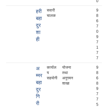
0
सवारी
9
हरी
चालक
8
बहा
6
दुर
7
शा
0
9
ही
7
1
7
7
कार्याल
योजना
9
अ
य
तथा
8
म्मर
सहयाेगी
अनुगमन
6
बहा
शाखा
8
दुर
9
7
गि
7
री
5