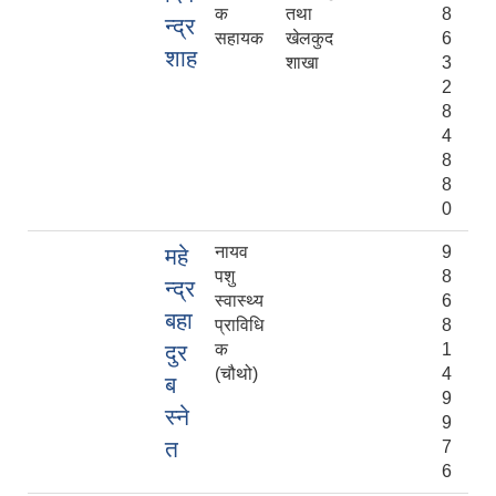
क
तथा
8
न्द्र
सहायक
खेलकुद
6
शाह
शाखा
3
2
8
4
8
8
0
नायव
9
महे
पशु
8
न्द्र
स्वास्थ्य
6
बहा
प्राविधि
8
दुर
क
1
(चौथो)
4
ब
9
स्ने
9
त
7
6