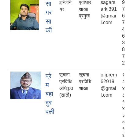
इन्जिनि
पूर्वाधार
sagars
9
सा
यर
शाखा
arki391
7
गर
प्रमुख
@gmai
6
सा
l.com
7
र्की
4
6
3
8
7
2
सूचना
सूचना
oliprem
९
प्रे
प्रविधि
प्रविधि
62919
८
म
अधिकृत
शाखा
@gmai
४
बहा
(सातौ)
l.com
८
दुर
१
४
वली
३
०
१
६