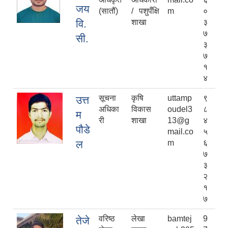
जय
(सातौं)
/ पशुपँक्षि
m
०
वि.
शाखा
३
७
सी.
३
७
१
४
सूचना
कृषि
uttamp
९
उत्त
अधिका
विकास
oudel3
८
म
री
शाखा
13@g
४
पौडे
mail.co
५
ल
m
६
७
३
२
१
७
वरिष्‍ठ
लेखा
bamtej
9
तेजे