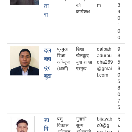
ता
को
m
3
कार्यकक्ष
9
रा
0
1
0
0
प्रमुख
शिक्षा
dalbah
9
दल
शिक्षा
खेलकुद
adurbu
8
बहा
अधिकृत
युवा शाखा
dha269
5
दुर
(आठौं)
प्रमुख
@gmai
8
बुढा
l.com
0
5
8
0
7
5
पशु
गुनासो
bijayab
९
डा.
विकास
सुन्य
c0@g
८
वि
अधिकृत
अधिकारी
mail.co
६