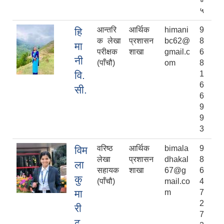
५
आन्तरि
आर्थिक
himani
9
हि
क लेखा
प्रशासन
bc62@
8
मा
परीक्षक
शाखा
gmail.c
6
नी
(पाँचौ)
om
8
वि.
1
6
सी.
6
9
9
3
वरिष्‍ठ
आर्थिक
bimala
9
विम
लेखा
प्रशासन
dhakal
8
ला
सहायक
शाखा
67@g
6
कु
(पाँचौ)
mail.co
4
मा
m
7
2
री
7
ढ