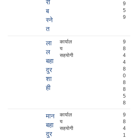
री
9
ब
5
9
स्ने
त
कार्याल
9
ला
य
8
ल
सहयाेगी
4
बहा
4
दुर
8
0
शा
8
ही
8
5
8
कार्याल
9
मान
य
8
बहा
सहयाेगी
4
दुर
1