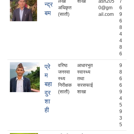
लेखा
शाखा
ash205
7
न्द्र
अधिकृत
0@gm
6
बम
(सातौ)
ail.com
9
6
8
4
4
8
6
वरिष्‍ठ
आधारभुत
9
प्रे
जनस्वा
स्वास्थ्य
8
म
स्थ्य
तथा
6
बहा
निरीक्षक
सरसफाई
6
दुर
(सातौ)
शाखा
9
4
शा
5
ही
9
3
5