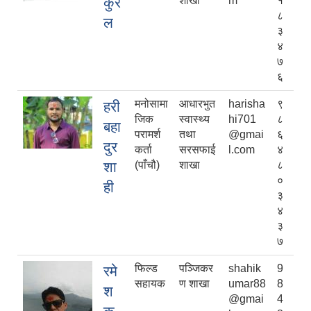
कुरे
शाखा
m
१
८
ल
३
४
७
६
मनोसामा
आधारभुत
harisha
९
हरी
जिक
स्वास्थ्य
hi701
८
बहा
परामर्श
तथा
@gmai
६
दुर
कर्ता
सरसफाई
l.com
४
शा
(पाँचौ)
शाखा
८
०
ही
३
४
३
७
फिल्ड
पञ्जिकर
shahik
9
रमे
सहायक
ण शाखा
umar88
8
श
@gmai
4