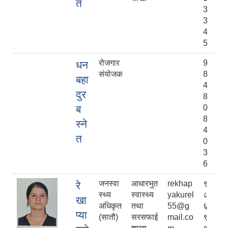
त
3
3
4
5
रोजगार
9
धन
संयोजक
8
बहा
4
दुर
8
ब
0
8
स्ने
4
त
0
3
6
जनस्वा
आधारभुत
rekhap
९
रे
स्थ्य
स्वास्थ्य
yakurel
८
खा
अधिकृत
तथा
55@g
६
प्या
(सातौ)
सरसफाई
mail.co
९