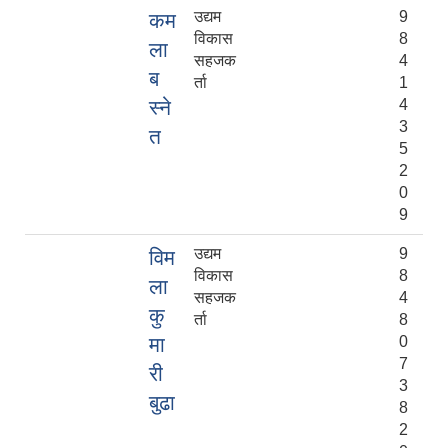
उद्यम
9
कम
विकास
8
ला
सहजक
4
ब
र्ता
1
स्ने
4
3
त
5
2
0
9
उद्यम
9
विम
विकास
8
ला
सहजक
4
कु
र्ता
8
मा
0
7
री
3
बुढा
8
2