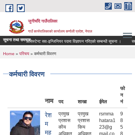
Skip to main content
जुनीचाँदे गाउँपालिका
गाउँ कार्यपालिकाको कार्यालय कर्णाली प्रदेश, नेपाल
सूचना तथा समचार
असिस्टेन्ट सव-इन्जिनियर पदमा विज्ञापन गरिएको सम्बन्धी सूचना ।
सम्झौता/ क
You are here
Home
»
परिचय
» कर्मचारी विवरण
कर्मचारी विवरण
फो
न
नाम
पद
शाखा
ईमेल
नं
प्रमुख
प्रमुख
rsmma
9
रेश
प्रशास
प्रशास
hatara1
8
म
कीय
किय
23@g
5
मह
अधिकृत
अधिकृत
mail.co
8