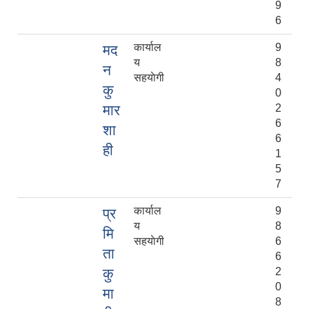
9
6
कार्याल
9
मद
य
8
न
सहयाेगी
4
कु
0
मार
2
6
शा
6
ही
1
5
7
कार्याल
9
प्र
य
8
मि
सहयाेगी
6
ता
6
कु
2
0
मा
8