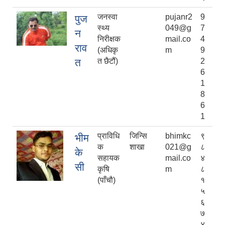
जनस्वा
pujanr2
9
पुज
स्थ्य
049@g
7
न
निरीक्षक
mail.co
4
राव
(अधिकृ
m
9
त
त छैटौं)
2
6
1
8
6
1
प्राविधि
जिन्सि
bhimkc
९
भीम
क
शाखा
021@g
८
के
सहायक
mail.co
४
सी
कृषि
m
८
(पाँचौ)
१
५
६
७
४